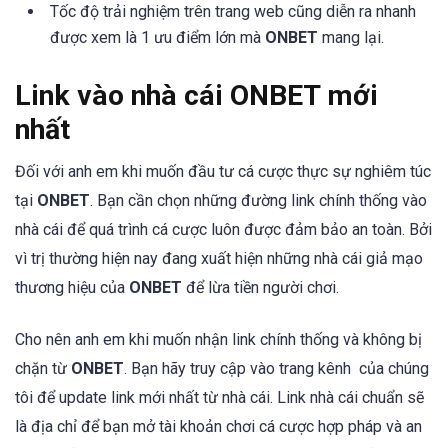
Tốc độ trải nghiệm trên trang web cũng diễn ra nhanh
được xem là 1 ưu điểm lớn mà
ONBET
mang lại.
Link vào nhà cái ONBET mới
nhất
Đối với anh em khi muốn đầu tư cá cược thực sự nghiêm túc
tại
ONBET
. Bạn cần chọn những đường link chính thống vào
nhà cái để quá trình cá cược luôn được đảm bảo an toàn. Bởi
vì trị thường hiện nay đang xuất hiện những nhà cái giả mạo
thương hiệu của
ONBET
để lừa tiền người chơi.
Cho nên anh em khi muốn nhận link chính thống và không bị
chặn từ
ONBET
. Bạn hãy truy cập vào trang kênh của chúng
tôi để update link mới nhất từ nhà cái. Link nhà cái chuẩn sẽ
là địa chỉ để bạn mở tài khoản chơi cá cược hợp pháp và an