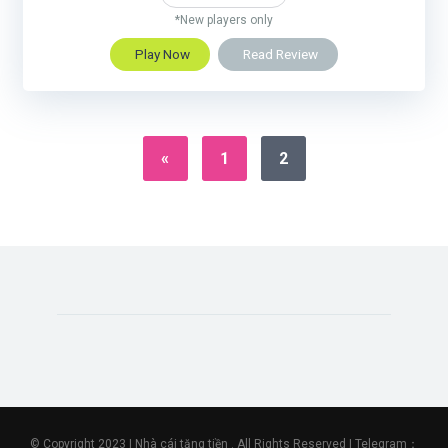
*New players only
Play Now
Read Review
«
1
2
© Copyright 2023 | Nhà cái tặng tiền . All Rights Reserved | Telegram：