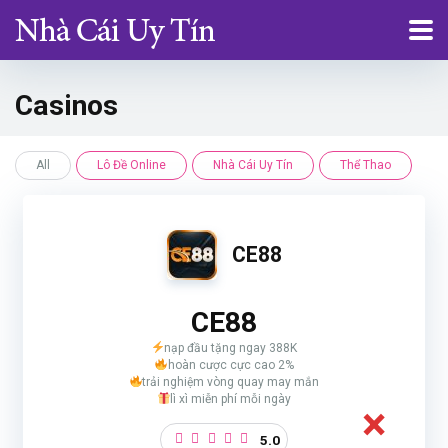
Casinos
All
Lô Đề Online
Nhà Cái Uy Tín
Thể Thao
CE88
CE88
nạp đầu tặng ngay 388K
hoàn cược cực cao 2%
trải nghiệm vòng quay may mắn
lì xì miễn phí mỗi ngày
5.0