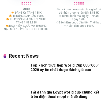
MU88
Săn vé cược may mắn trong Nổ hủ
ĐĂNG KÝ TẶNG 188K
để nhận thưởng lên đến 8,888K
THƯỞNG NẠP ĐẦU 100%
✩ Điểm danh mỗi ngày – Nhận
THAY ĐỔI NHÀ CÁI TỚI MU88
ngay 128K
TẶNG 1.888.888
✩Bảo hiểm cược đầu tiên Thể thao
BẢO HIỂM CƯỢC VÀ THƯỞNG
– Hoàn tiền cược 100%
NẠP MỖI NGÀY LÊN TỚI 88.888.888
Recent News
Top 7 lịch trực tiếp World Cup 08／06／
2026 uy tín nhất được đánh giá cao
Tải đánh giá Egypt world cup chung kết
trên điện thoại mượt mà dễ dùng