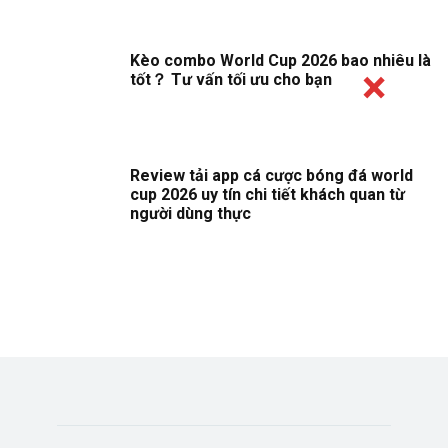
Kèo combo World Cup 2026 bao nhiêu là
tốt？ Tư vấn tối ưu cho bạn
Review tải app cá cược bóng đá world
cup 2026 uy tín chi tiết khách quan từ
người dùng thực