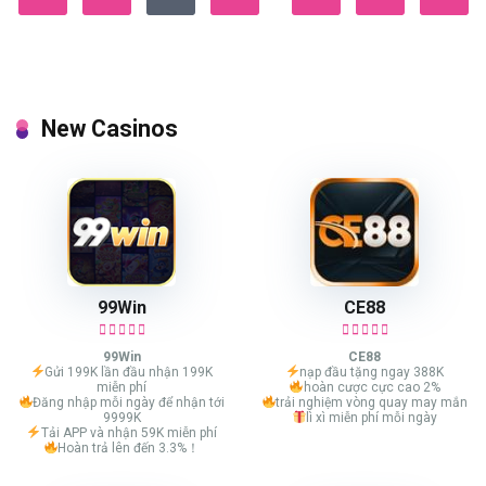
New Casinos
99Win
CE88
99Win
CE88
Gửi 199K lần đầu nhận 199K
nạp đầu tặng ngay 388K
miễn phí
hoàn cược cực cao 2%
Đăng nhập mỗi ngày để nhận tới
trải nghiệm vòng quay may mắn
9999K
lì xì miễn phí mỗi ngày
Tải APP và nhận 59K miễn phí
Hoàn trả lên đến 3.3%！