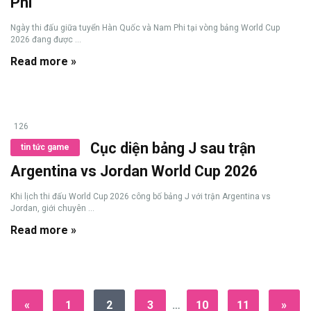
Phi
Ngày thi đấu giữa tuyển Hàn Quốc và Nam Phi tại vòng bảng World Cup
2026 đang được ...
Read more »
126
Cục diện bảng J sau trận
tin tức game
Argentina vs Jordan World Cup 2026
Khi lịch thi đấu World Cup 2026 công bố bảng J với trận Argentina vs
Jordan, giới chuyên ...
Read more »
«
1
2
3
…
10
11
»