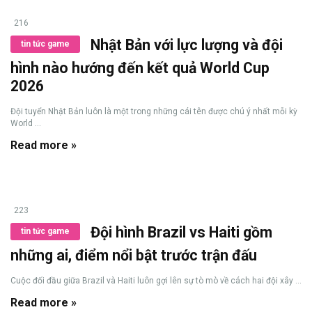
216
Nhật Bản với lực lượng và đội
tin tức game
hình nào hướng đến kết quả World Cup
2026
Đội tuyển Nhật Bản luôn là một trong những cái tên được chú ý nhất mỗi kỳ
World ...
Read more »
223
Đội hình Brazil vs Haiti gồm
tin tức game
những ai, điểm nổi bật trước trận đấu
Cuộc đối đầu giữa Brazil và Haiti luôn gợi lên sự tò mò về cách hai đội xây ...
Read more »