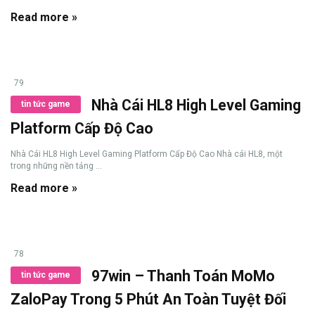
Read more »
79
Nhà Cái HL8 High Level Gaming
tin tức game
Platform Cấp Độ Cao
Nhà Cái HL8 High Level Gaming Platform Cấp Độ Cao Nhà cái HL8, một
trong những nền tảng ...
Read more »
78
97win – Thanh Toán MoMo
tin tức game
ZaloPay Trong 5 Phút An Toàn Tuyệt Đối