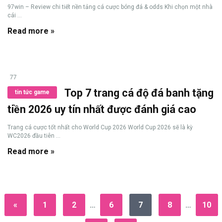
97win – Review chi tiết nền tảng cá cược bóng đá & odds Khi chọn một nhà
cái ...
Read more »
77
Top 7 trang cá độ đá banh tặng
tin tức game
tiền 2026 uy tín nhất được đánh giá cao
Trang cá cược tốt nhất cho World Cup 2026 World Cup 2026 sẽ là kỳ
WC2026 đầu tiên ...
Read more »
«
1
2
…
6
7
8
…
10