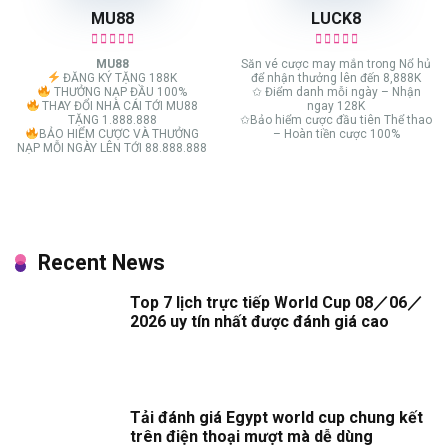
MU88
LUCK8
MU88
Săn vé cược may mắn trong Nổ hủ
ĐĂNG KÝ TẶNG 188K
để nhận thưởng lên đến 8,888K
THƯỞNG NẠP ĐẦU 100%
✩ Điểm danh mỗi ngày – Nhận
THAY ĐỔI NHÀ CÁI TỚI MU88
ngay 128K
TẶNG 1.888.888
✩Bảo hiểm cược đầu tiên Thể thao
BẢO HIỂM CƯỢC VÀ THƯỞNG
– Hoàn tiền cược 100%
NẠP MỖI NGÀY LÊN TỚI 88.888.888
Recent News
Top 7 lịch trực tiếp World Cup 08／06／
2026 uy tín nhất được đánh giá cao
Tải đánh giá Egypt world cup chung kết
trên điện thoại mượt mà dễ dùng